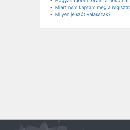
Hogyan tudom törölni a fiókomat
Miért nem kaptam meg a regisztrá
Milyen jelszót válasszak?