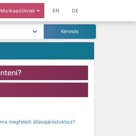
Munkaadóknak
EN
DE
nteni?
mra megfelelő állásajánlatokhoz?