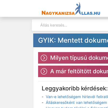
GYIK: Mentett doku
Milyen típusú dokum
A már feltöltött do
Leggyakoribb kérdések:
Van-e lehetőségem hírlevél felir
Álláskeresőként van lehetőségem 