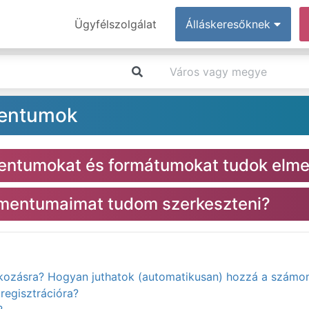
Ügyfélszolgálat
Álláskeresőknek
mentumok
entumokat és formátumokat tudok elme
kumentumaimat tudom szerkeszteni?
atkozásra? Hogyan juthatok (automatikusan) hozzá a számo
regisztrációra?