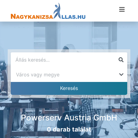
Powerserv Austria GmbH
0 darab találat