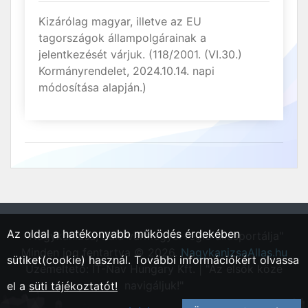
Kizárólag magyar, illetve az EU
tagországok állampolgárainak a
jelentkezését várjuk. (118/2001. (VI.30.)
Kormányrendelet, 2024.10.14. napi
módosítása alapján.)
Az oldal a hatékonyabb működés érdekében
"Nagykanizsa, Zala vármegyei régió állásportálja"
Minden jog fentartva © 2026.
NagykanizsaAllas.hu
sütiket(cookie) használ. További információkért olvassa
Üzemeltető: IT-Nav Hungary Kft. | "Az elsők közé
navigáljuk!"
el a
süti tájékoztatót!