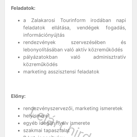
Feladatok:
a Zalakarosi Tourinform irodában napi
feladatok ellátása, vendégek fogadás,
információnyújtás
rendezvények szervezésében és
lebonyolításában való aktív közreműködés
pályázatokban való adminisztratív
közreműködés
marketing asszisztensi feladatok
Előny:
rendezvényszervezői, marketing ismeretek
helyismeret
egyéb idegen nyelv ismerete
szakmai tapasztalat