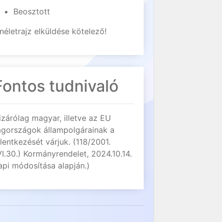
Beosztott
néletrajz elküldése kötelező!
Fontos tudnivaló
izárólag magyar, illetve az EU
agországok állampolgárainak a
elentkezését várjuk. (118/2001.
VI.30.) Kormányrendelet, 2024.10.14.
api módosítása alapján.)