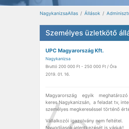
NagykanizsaAllas
Állások
Adminiszt
Személyes üzletkötő ál
UPC Magyarország Kft.
Nagykanizsa
Bruttó
200 000 Ft
-
250 000 Ft
/ Óra
2019. 01. 16.
Magyarország egyik meghatároz
keres Nagykanizsán, a feladat tv, inte
személyes megkereséssel történő érté
Vállalkozói igazolvány nem feltétel.
Nyugdíjasok jelentkezését is várjuk!