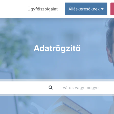
Ügyfélszolgálat
Álláskeresőknek
Adatrögzítő