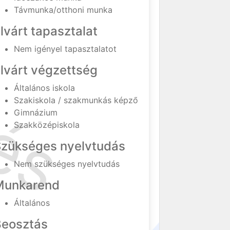
Távmunka/otthoni munka
lvárt tapasztalat
Nem igényel tapasztalatot
lvárt végzettség
Általános iskola
Szakiskola / szakmunkás képző
Gimnázium
Szakközépiskola
Szükséges nyelvtudás
Nem szükséges nyelvtudás
Munkarend
Általános
Beosztás