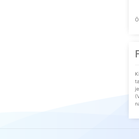
Ö
K
t
j
(
n