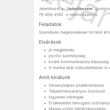
Jelentkezni a "
Jelentkezem
" gombra 
70-458-4182 -s telefonszámon.
Feladatok
Személyes megkereséssel történő ért
Elvárások
jó megjelenés
pozitív személyiség
kiváló kommunikációs képesség
A munka akár másodállásban is 
Amit kínálunk
Versenyképes jutalékrendszer
Teljesítményarányos ösztönző
Ingyenes tréningek
Értékesítést támogató szóróany
Magas szintű háttértámogatás