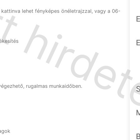
kattinva lehet fényképes önéletrajzzal, vagy a 06-
E
ékesítés
E
végezhető, rugalmas munkaidőben.
agok