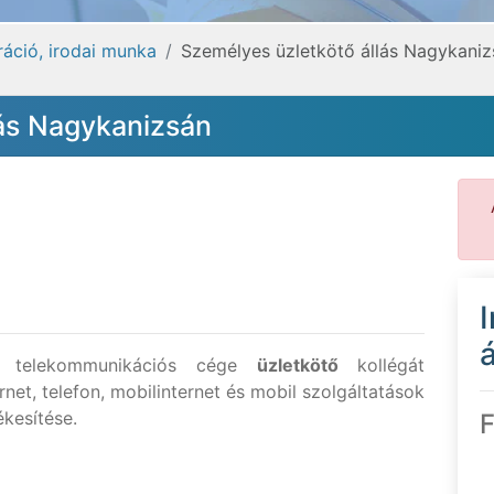
ráció, irodai munka
Személyes üzletkötő állás Nagykaniz
lás Nagykanizsán
á
ó telekommunikációs cége
üzletkötő
kollégát
rnet, telefon, mobilinternet és mobil szolgáltatások
kesítése.
F