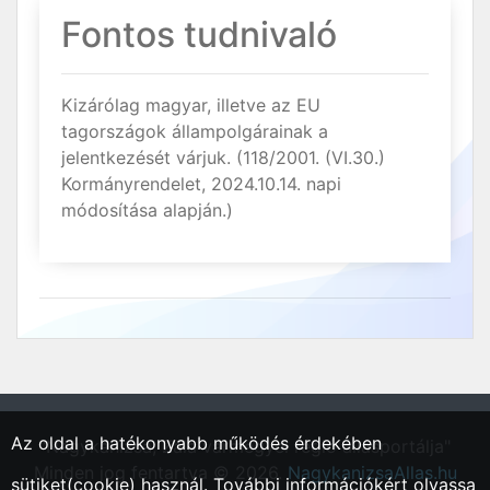
Fontos tudnivaló
Kizárólag magyar, illetve az EU
tagországok állampolgárainak a
jelentkezését várjuk. (118/2001. (VI.30.)
Kormányrendelet, 2024.10.14. napi
módosítása alapján.)
Az oldal a hatékonyabb működés érdekében
"Nagykanizsa, Zala vármegyei régió állásportálja"
Minden jog fentartva © 2026.
NagykanizsaAllas.hu
sütiket(cookie) használ. További információkért olvassa