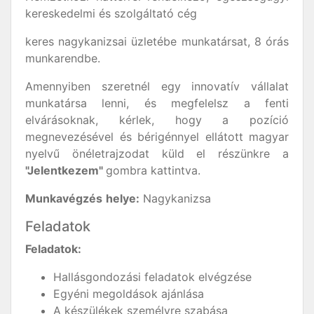
kereskedelmi és szolgáltató cég
keres nagykanizsai üzletébe munkatársat, 8 órás
munkarendbe.
Amennyiben szeretnél egy innovatív vállalat
munkatársa lenni, és megfelelsz a fenti
elvárásoknak, kérlek, hogy a pozíció
megnevezésével és bérigénnyel ellátott magyar
nyelvű önéletrajzodat küld el részünkre a
"Jelentkezem"
gombra kattintva.
Munkavégzés
helye:
Nagykanizsa
Feladatok
Feladatok:
Hallásgondozási feladatok elvégzése
Egyéni megoldások ajánlása
A készülékek személyre szabása