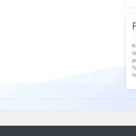
K
t
j
(
n