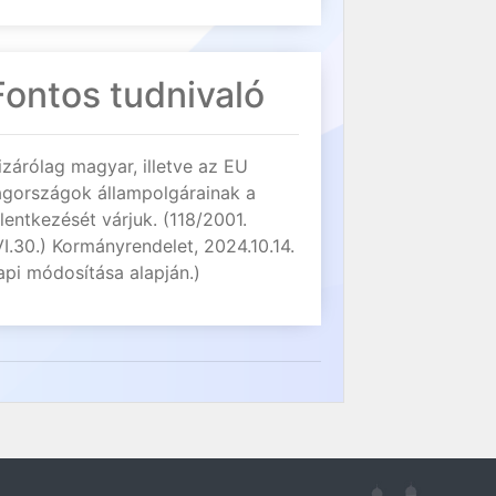
Fontos tudnivaló
izárólag magyar, illetve az EU
agországok állampolgárainak a
elentkezését várjuk. (118/2001.
VI.30.) Kormányrendelet, 2024.10.14.
api módosítása alapján.)