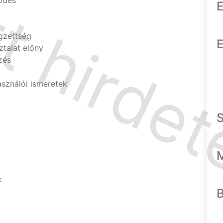
ödés
E
gzettség
E
ztalat előny
zés
sználói ismeretek
k