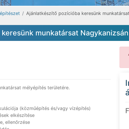
 építészet
Ajánlatkészítő pozícióba keresünk munkatársa
ba keresünk munkatársat Nagykanizsán
katársat mélyépítés területére.
á
kulációja (közműépítés és/vagy vízépítés)
F
ések elkészítése
e, ellenőrzése