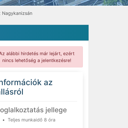
t Nagykanizsán
Az alábbi hirdetés már lejárt, ezért
nincs lehetőség a jelentkezésre!
Információk az
llásról
oglalkoztatás jellege
Teljes munkaidő 8 óra