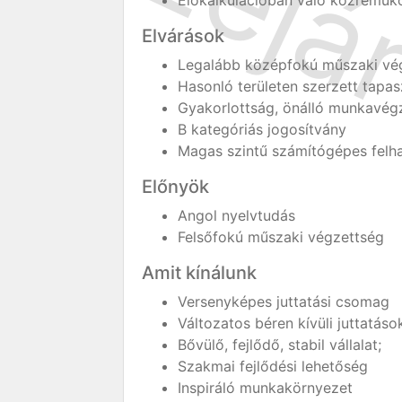
Előkalkulációban való közreműk
Elvárások
Legalább középfokú műszaki vé
Hasonló területen szerzett tapas
Gyakorlottság, önálló munkavég
B kategóriás jogosítvány
Magas szintű számítógépes felha
Előnyök
Angol nyelvtudás
Felsőfokú műszaki végzettség
Amit kínálunk
Versenyképes juttatási csomag
Változatos béren kívüli juttatáso
Bővülő, fejlődő, stabil vállalat;
Szakmai fejlődési lehetőség
Inspiráló munkakörnyezet