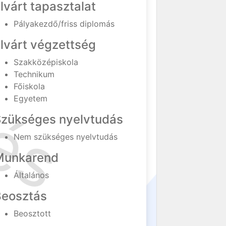
lvárt tapasztalat
Pályakezdő/friss diplomás
lvárt végzettség
Szakközépiskola
Technikum
Főiskola
Egyetem
Szükséges nyelvtudás
Nem szükséges nyelvtudás
Munkarend
Általános
Beosztás
Beosztott