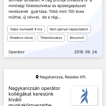
sormási területén. A cég profilja továbbra is a
minőségi fűtéstechnikai és épületgépészeti
rendszerek gyártása. Több mint 100 éves
múlttal, új névvel, de a régi...
Teljes munkaidő 8 óra
Nem igényel tapasztalatot
Általános iskola
Többműszakos
Beosztott
Operátor
2019. 09. 24.
Nagykanizsa,
Resideo Kft.
Nagykanizsán operátor
kollégákat keresünk
kiváló
munkakörnyezetbe,