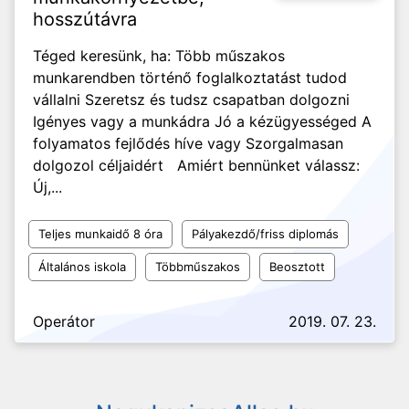
hosszútávra
Téged keresünk, ha: Több műszakos
munkarendben történő foglalkoztatást tudod
vállalni Szeretsz és tudsz csapatban dolgozni
Igényes vagy a munkádra Jó a kézügyességed A
folyamatos fejlődés híve vagy Szorgalmasan
dolgozol céljaidért Amiért bennünket válassz:
Új,...
Teljes munkaidő 8 óra
Pályakezdő/friss diplomás
Általános iskola
Többműszakos
Beosztott
Operátor
2019. 07. 23.