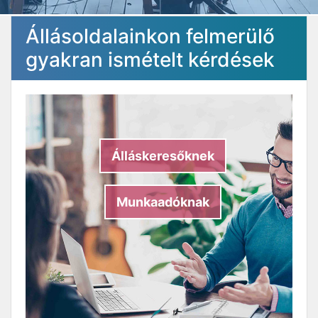
Állásoldalainkon felmerülő
gyakran ismételt kérdések
Álláskeresőknek
Munkaadóknak