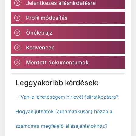
Jelentkezés álláshirdetésre
Profil módosítás
Önéletrajz
Kedvencek
Mentett dokumentumok
Leggyakoribb kérdések:
Van-e lehetőségem hírlevél feliratkozásra?
Hogyan juthatok (automatikusan) hozzá a
számomra megfelelő állásajánlatokhoz?