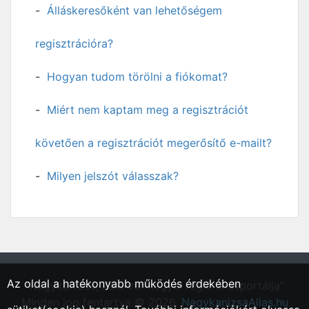
Álláskeresőként van lehetőségem
regisztrációra?
Hogyan tudom törölni a fiókomat?
Miért nem kaptam meg a regisztrációt
követően a regisztrációt megerősítő e-mailt?
Milyen jelszót válasszak?
Az oldal a hatékonyabb működés érdekében
"Nagykanizsa, Zala vármegyei régió állásportálja"
Minden jog fentartva © 2026.
NagykanizsaAllas.hu