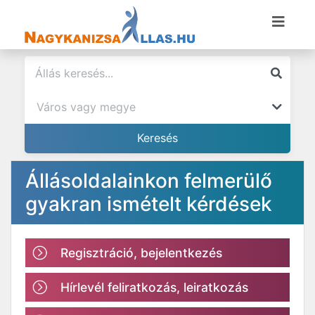
Állásoldalainkon felmerülő
gyakran ismételt kérdések
Regisztráció, bejelentkezés
Hírlevél feliratkozás, leiratkozás