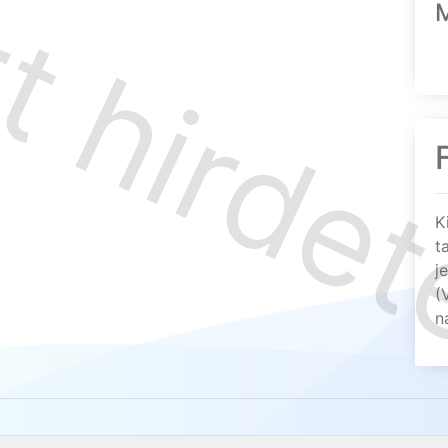
K
t
j
(
n