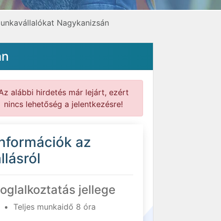
unkavállalókat Nagykanizsán
án
Az alábbi hirdetés már lejárt, ezért
nincs lehetőség a jelentkezésre!
Információk az
llásról
oglalkoztatás jellege
Teljes munkaidő 8 óra