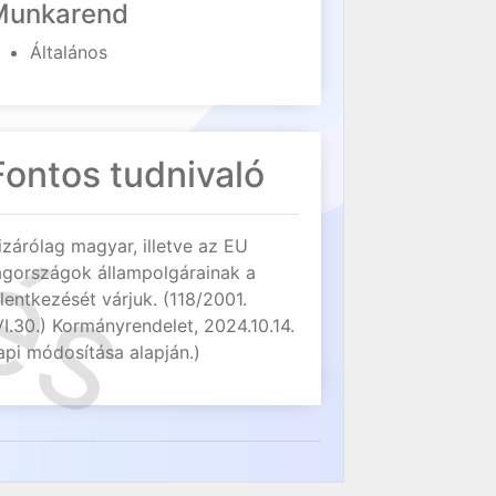
Munkarend
Általános
Fontos tudnivaló
izárólag magyar, illetve az EU
agországok állampolgárainak a
elentkezését várjuk. (118/2001.
VI.30.) Kormányrendelet, 2024.10.14.
api módosítása alapján.)