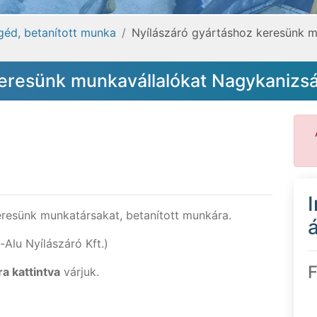
egéd, betanított munka
Nyílászáró gyártáshoz keresünk m
keresünk munkavállalókat Nagykanizs
resünk munkatársakat, betanított munkára.
á
Alu Nyílászáró Kft.)
F
 kattintva
várjuk.