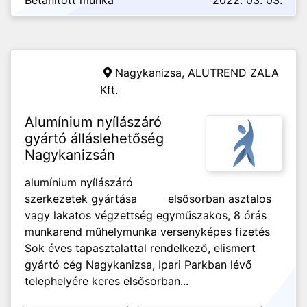
Betanított munka
2022. 03. 03.
Nagykanizsa,
ALUTREND ZALA
Kft.
Alumínium nyílászáró
gyártó álláslehetőség
Nagykanizsán
alumínium nyílászáró
szerkezetek gyártása elsősorban asztalos
vagy lakatos végzettség egyműszakos, 8 órás
munkarend műhelymunka versenyképes fizetés
Sok éves tapasztalattal rendelkező, elismert
gyártó cég Nagykanizsa, Ipari Parkban lévő
telephelyére keres elsősorban...