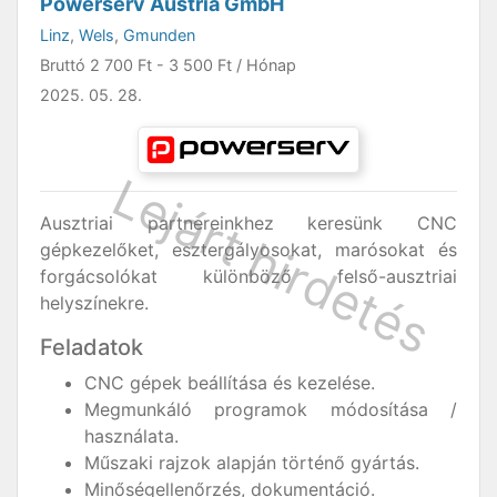
Powerserv Austria GmbH
Linz
,
Wels
,
Gmunden
Bruttó
2 700 Ft
-
3 500 Ft
/ Hónap
2025. 05. 28.
Ausztriai partnereinkhez keresünk CNC
gépkezelőket, esztergályosokat, marósokat és
forgácsolókat különböző felső-ausztriai
helyszínekre.
Feladatok
CNC gépek beállítása és kezelése.
Megmunkáló programok módosítása /
használata.
Műszaki rajzok alapján történő gyártás.
Minőségellenőrzés, dokumentáció.