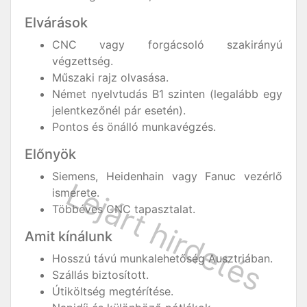
Elvárások
CNC vagy forgácsoló szakirányú
végzettség.
Műszaki rajz olvasása.
Német nyelvtudás B1 szinten (legalább egy
jelentkezőnél pár esetén).
Pontos és önálló munkavégzés.
Előnyök
Siemens, Heidenhain vagy Fanuc vezérlő
ismerete.
Többéves CNC tapasztalat.
Amit kínálunk
Hosszú távú munkalehetőség Ausztriában.
Szállás biztosított.
Útiköltség megtérítése.