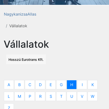
NagykanizsaAllas
Vállalatok
Vállalatok
Hosszú Eurotrans Kft.
A
B
C
D
E
G
H
I
K
L
M
P
R
S
T
U
V
W
Z