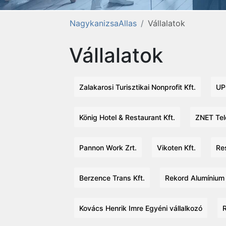
NagykanizsaAllas
Vállalatok
Vállalatok
Zalakarosi Turisztikai Nonprofit Kft.
UP
König Hotel & Restaurant Kft.
ZNET Tel
Pannon Work Zrt.
Vikoten Kft.
Res
Berzence Trans Kft.
Rekord Alumínium 
Kovács Henrik Imre Egyéni vállalkozó