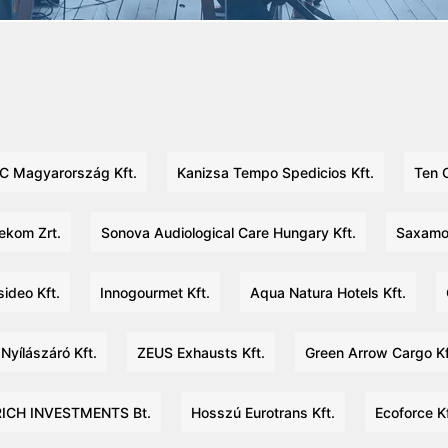
C Magyarország Kft.
Kanizsa Tempo Spedicios Kft.
Ten C
ekom Zrt.
Sonova Audiological Care Hungary Kft.
Saxamon
ideo Kft.
Innogourmet Kft.
Aqua Natura Hotels Kft.
Nyílászáró Kft.
ZEUS Exhausts Kft.
Green Arrow Cargo Kf
RICH INVESTMENTS Bt.
Hosszú Eurotrans Kft.
Ecoforce Kf