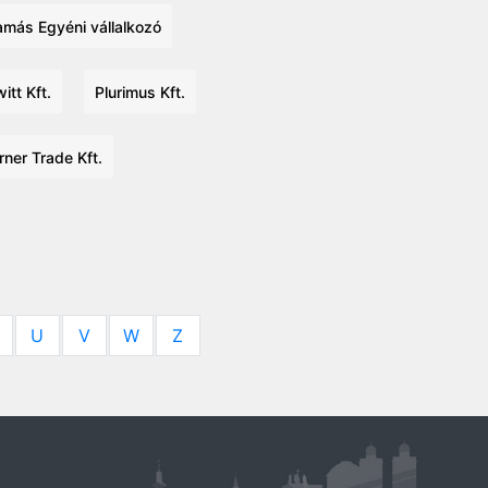
más Egyéni vállalkozó
itt Kft.
Plurimus Kft.
rner Trade Kft.
U
V
W
Z