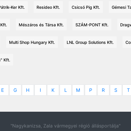
Pátrik-Ker Kft.
Resideo Kft.
Csicsó Pig Kft.
Gémesi Ta
Kft.
Mészáros és Társa Kft.
SZÁM-PONT Kft.
Dragw
Multi Shop Hungary Kft.
LNL Group Solutions Kft.
Co
" Kft.
E
G
H
I
K
L
M
P
R
S
T
"Nagykanizsa, Zala vármegyei régió állásportálja"